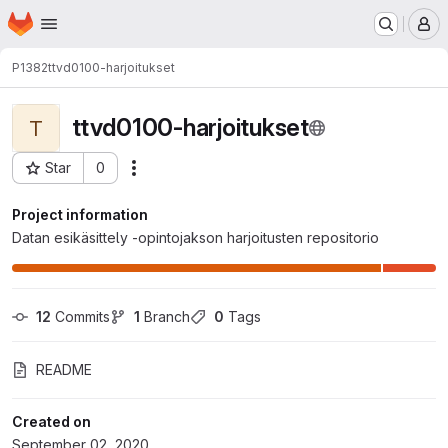
Homepage
Skip to main content
M
P1382
ttvd0100-harjoitukset
ttvd0100-harjoitukset
T
Star
0
Actions
Project ID: 9343
Project information
Datan esikäsittely -opintojakson harjoitusten repositorio
12
 Commits
1
 Branch
0
 Tags
README
Created on
September 02, 2020