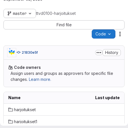
master
ttvd0100-harjoitukset
Find file
Code
Act
History
21830e5f
Code owners
Assign users and groups as approvers for specific file
changes.
Learn more.
Name
Last update
harjoitukset
harjoitukset1