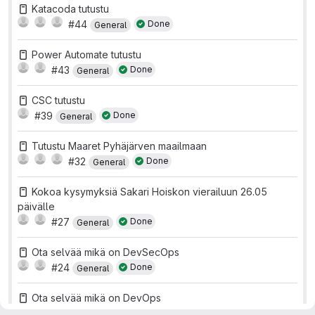
Katacoda tutustu
#44
Done
General
Power Automate tutustu
#43
Done
General
CSC tutustu
#39
Done
General
Tutustu Maaret Pyhäjärven maailmaan
#32
Done
General
Kokoa kysymyksiä Sakari Hoiskon vierailuun 26.05
päivälle
#27
Done
General
Ota selvää mikä on DevSecOps
#24
Done
General
Ota selvää mikä on DevOps
#23
Done
General