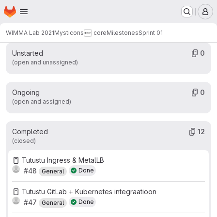
Work items
Merge requests
Participants
12
0
5
Homepage
Skip to main content
M
Labels
1
WIMMA Lab 2021
Mysticons
core
Milestones
Sprint 01
Unstarted
0
(open and unassigned)
Ongoing
0
(open and assigned)
Completed
12
(closed)
Tutustu Ingress & MetalLB
#48
Done
General
Tutustu GitLab + Kubernetes integraatioon
#47
Done
General