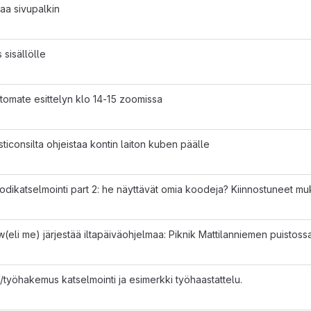
aa sivupalkin
 sisällölle
tomate esittelyn klo 14-15 zoomissa
sticonsilta ohjeistaa kontin laiton kuben päälle
odikatselmointi part 2: he näyttävät omia koodeja? Kiinnostuneet 
(eli me) järjestää iltapäiväohjelmaa: Piknik Mattilanniemen puistoss
CV/työhakemus katselmointi ja esimerkki työhaastattelu.