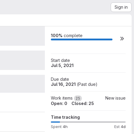
Sign in
0
100%
complete
0
Start date
Jul 5, 2021
Due date
25
5
Jul 16, 2021
(
Past due
)
Work items
New issue
25
Open: 0
Closed: 25
Time tracking
Spent
4h
Est
4d