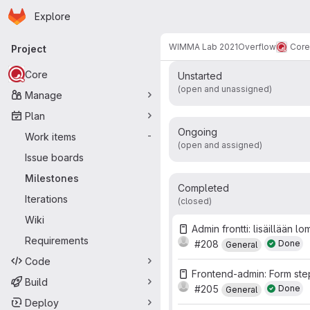
Total
Comp
Homepage
Skip to main content
Explore
Primary navigation
Work items
Merge r
25
WIMMA Lab 2021
Overflow
Core
Project
Core
Unstarted
(open and unassigned)
Manage
Plan
Ongoing
Work items
-
(open and assigned)
Issue boards
Milestones
Completed
Iterations
(closed)
Wiki
Admin frontti: lisäillään 
Requirements
#208
Done
General
Code
Frontend-admin: Form ste
Build
#205
Done
General
Deploy