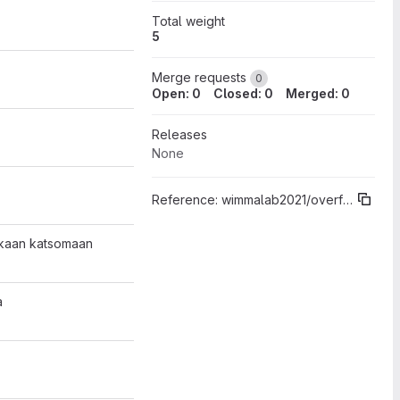
Total weight
5
Merge requests
0
Open: 0
Closed: 0
Merged: 0
Releases
None
Reference:
wimmalab2021/overflow/core%"Sprint 06"
mukaan katsomaan
a