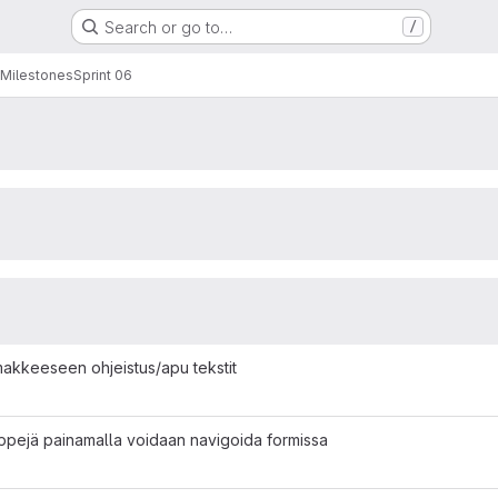
leted
Search or go to…
/
equests
Participants
Labels
0
6
2
Milestones
Sprint 06
lomakkeeseen ohjeistus/apu tekstit
ppejä painamalla voidaan navigoida formissa