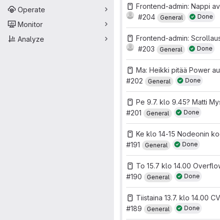
Frontend-admin: Nappi av
Operate
#204
Done
General
Monitor
Frontend-admin: Scrollaus
Analyze
#203
Done
General
Ma: Heikki pitää Power au
#202
Done
General
Pe 9.7. klo 9.45? Matti My
#201
Done
General
Ke klo 14-15 Nodeonin ko
#191
Done
General
To 15.7 klo 14.00 Overflow
#190
Done
General
Tiistaina 13.7. klo 14.00 
#189
Done
General