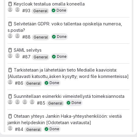
Keycloak testailua omalla koneella
#93
Done
General
Selvitetään GDPR: voiko tallentaa opiskelija numeroa,
s.postia?
#88
Done
General
SAML selvitys
#87
Done
General
Tarkistetaan ja lähetetään tieto Medialle kaavioista:
[Alustavasti katsottu,äsken kysytty; word file kommenteissa]
#86
Done
General
Suunnitellaan esimerkki viimeistellystä toimeksiannosta
#85
Done
General
Otetaan yhteys Jamkin Haka-yhteyshenkilöön: viestiä
jamkin helpdeskiin [Odotetaan vastausta]
#84
Done
General