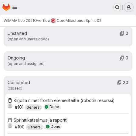
Work items
Merge requests
Participants
20
0
6
Homepage
Skip to main content
M
Labels
1
WIMMA Lab 2021
Overflow
Core
Milestones
Sprint 02
Unstarted
0
(open and unassigned)
Ongoing
0
(open and assigned)
Completed
20
(closed)
Kirjoita nimet frontin elementeille (robotin resurssi)
#101
Done
General
Sprinttikatselmus ja raportti
#100
Done
General