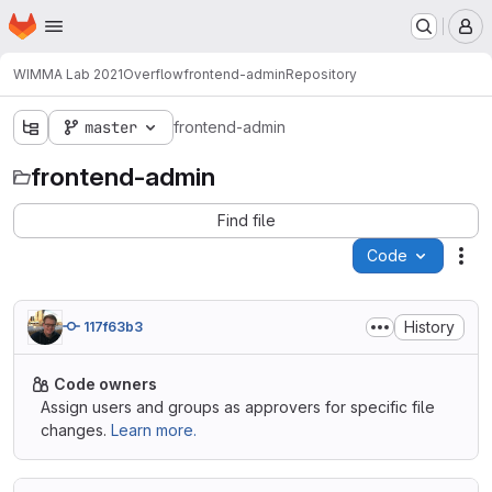
Homepage
Skip to main content
M
WIMMA Lab 2021
Overflow
frontend-admin
Repository
master
frontend-admin
frontend-admin
Find file
Code
Act
History
117f63b3
Code owners
Assign users and groups as approvers for specific file
changes.
Learn more.