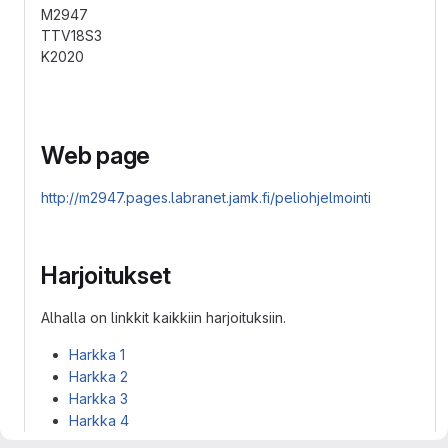
M2947
TTV18S3
K2020
Web page
http://m2947.pages.labranet.jamk.fi/peliohjelmointi
Harjoitukset
Alhalla on linkkit kaikkiin harjoituksiin.
Harkka 1
Harkka 2
Harkka 3
Harkka 4
Harkka 5: Unity Roll a Ball