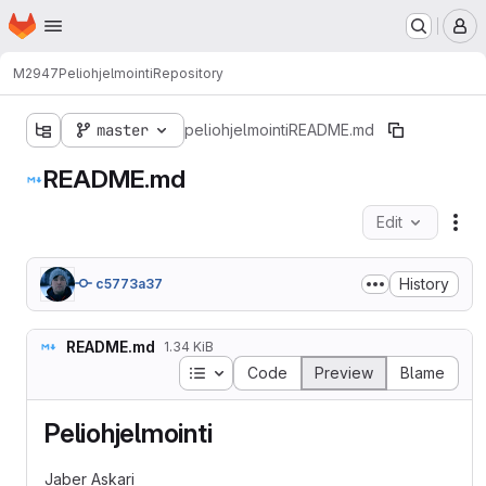
Homepage
Skip to main content
M
M2947
Peliohjelmointi
Repository
master
peliohjelmointi
README.md
README.md
Edit
Fil
History
c5773a37
README.md
1.34 KiB
Table of contents
Code
Preview
Blame
Peliohjelmointi
Jaber Askari