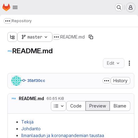
Homepage
Skip to main content
M
Repository
Show more breadcrumbs
master
README.md
Show more breadcrumbs
README.md
Edit
Fil
History
35bf30cc
README.md
60.65 KiB
Table of contents
Code
Preview
Blame
Tekijä
Johdanto
Ilmanlaadun ja koronapandemian taustaa