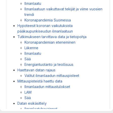
Ilmanlaatu
Ilmanlaatuun vaikuttavat tekijät ja viime vuosien
trendi
Koronapandemia Suomessa
Hypoteesit koronan vaikutuksista
pääkaupunkiseudun ilmanlaatuun
Tutkimukseen tarvittava data ja tietopohja
Koronapandemian eteneminen
Liikenne
Ilmanlaatu
Sää
Energiantuotanto ja teollisuus
Haettavan datan rajaus
Valitut ilmanlaadun mittauspisteet
Mittauspisteistä haettu data
Ilmanlaadun mittaustulokset
LAM
Sää
Datan esikäsittely
Ilmanlaatuhavainnot